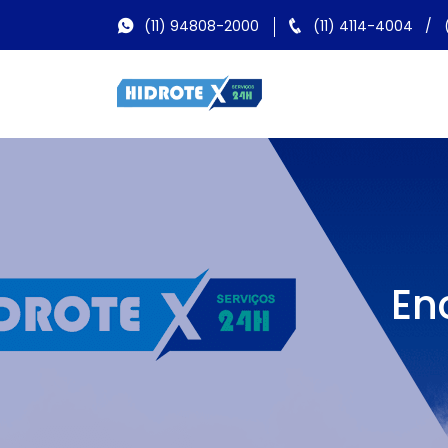
(11) 94808-2000
(11) 4114-4004
/
En