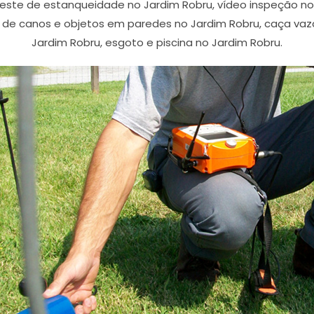
 teste de estanqueidade no Jardim Robru, vídeo inspeção 
 de canos e objetos em paredes no Jardim Robru, caça va
Jardim Robru, esgoto e piscina no Jardim Robru.