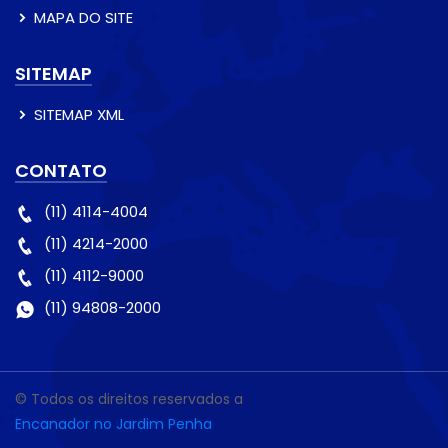
MAPA DO SITE
SITEMAP
SITEMAP XML
CONTATO
(11) 4114-4004
(11) 4214-2000
(11) 4112-9000
(11) 94808-2000
© Todos os direitos reservados a
Encanador no Jardim Penha