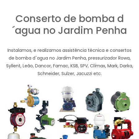
Conserto de bomba d
´agua no Jardim Penha
Instalamos, e realizamos assistência técnica e consertos
de bomba d´agua no Jardim Penha, pressurizador Rowa,
Syllent, Leão, Dancor, Famac, KSB, SPV, Clímax, Mark, Darka,
Schneider, Sulzer, Jacuzzi etc.