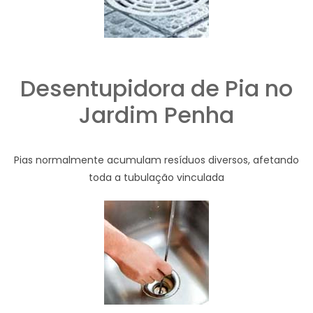
Desentupidora de Pia no
Jardim Penha
Pias normalmente acumulam resíduos diversos, afetando
toda a tubulação vinculada