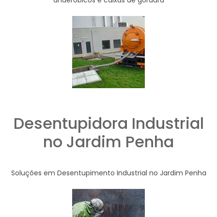
anaeróbicos e caixas de gordura
Desentupidora Industrial
no Jardim Penha
Soluções em Desentupimento Industrial no Jardim Penha