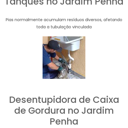
Tanques no Jardim Penha
Pias normalmente acumulam resíduos diversos, afetando
toda a tubulação vinculada
Desentupidora de Caixa
de Gordura no Jardim
Penha