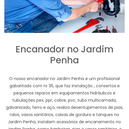
Encanador no Jardim
Penha
O nosso encanador no Jardim Penha e um profissional
gabaritado com nr 35, que faz instalação , consertos e
pequenos reparos em equipamentos hidráulicos e
tubulações pex, ppr, cobre, pvc, tubo multicamada,
galvanizado, ferro e aço, realiza desentupimentos de pias,
ralos, vasos sanitários, caixas de gordura e tanques no
Jardim Penha, instalam acessórios de encanamento no
Jardim Penha, como banheiras, pias e vasos sanitários, e