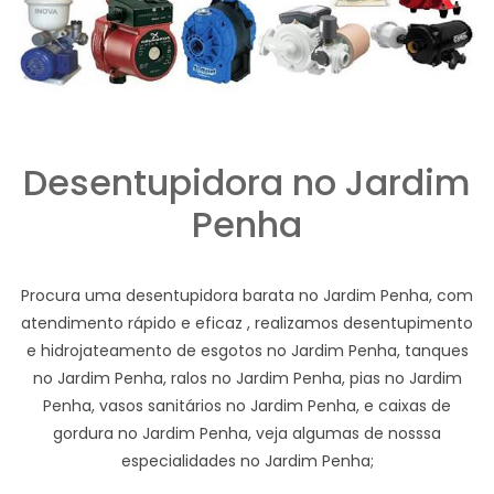
Desentupidora no Jardim
Penha
Procura uma desentupidora barata no Jardim Penha, com
atendimento rápido e eficaz , realizamos desentupimento
e hidrojateamento de esgotos no Jardim Penha, tanques
no Jardim Penha, ralos no Jardim Penha, pias no Jardim
Penha, vasos sanitários no Jardim Penha, e caixas de
gordura no Jardim Penha, veja algumas de nosssa
especialidades no Jardim Penha;