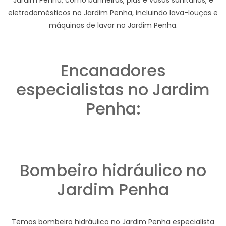
eletrodomésticos no Jardim Penha, incluindo lava-louças e
máquinas de lavar no Jardim Penha.
Encanadores
especialistas no Jardim
Penha:
Bombeiro hidráulico no
Jardim Penha
Temos bombeiro hidráulico no Jardim Penha especialista