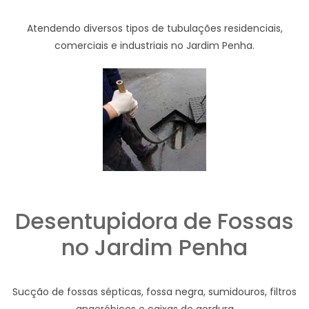
Atendendo diversos tipos de tubulações residenciais,
comerciais e industriais no Jardim Penha.
Desentupidora de Fossas
no Jardim Penha
Sucção de fossas sépticas, fossa negra, sumidouros, filtros