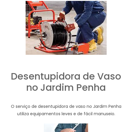
Desentupidora de Vaso
no Jardim Penha
O serviço de desentupidora de vaso no Jardim Penha
utiliza equipamentos leves e de fácil manuseio.