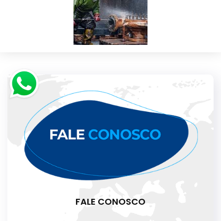
FALE CONOSCO