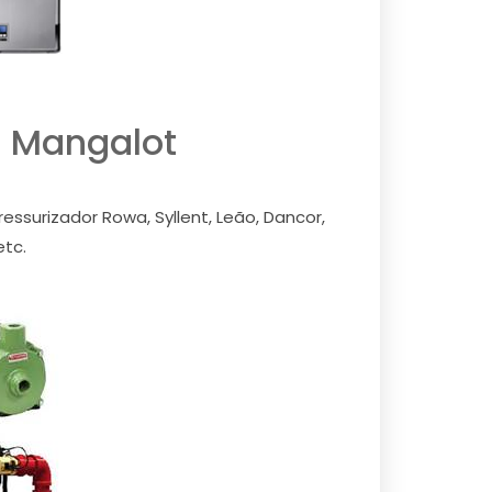
 Mangalot
ssurizador Rowa, Syllent, Leão, Dancor,
etc.