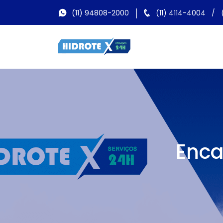
(11) 94808-2000
(11) 4114-4004
/
Enca