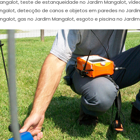
angalot, teste de estanqueidade no Jardim Mangalot, víde
ngalot, detecção de canos e objetos em paredes no Jardi
ngalot, gas no Jardim Mangalot, esgoto e piscina no Jardim