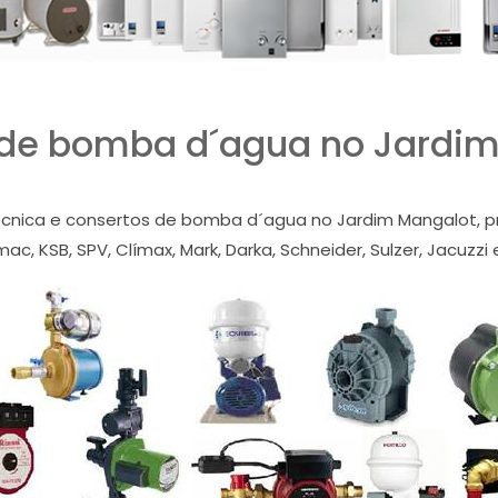
 de bomba d´agua no Jardim
écnica e consertos de bomba d´agua no Jardim Mangalot, pre
ac, KSB, SPV, Clímax, Mark, Darka, Schneider, Sulzer, Jacuzzi 