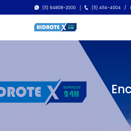
(11) 94808-2000
(11) 4114-4004
/
En