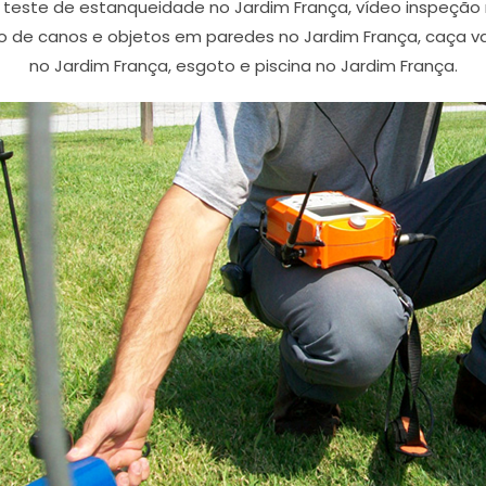
, teste de estanqueidade no Jardim França, vídeo inspeçã
o de canos e objetos em paredes no Jardim França, caça 
no Jardim França, esgoto e piscina no Jardim França.