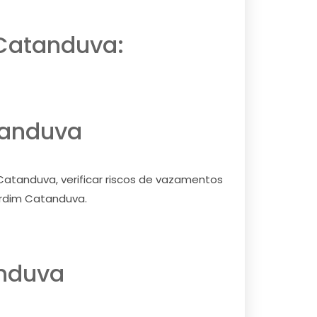
 Catanduva:
tanduva
atanduva, verificar riscos de vazamentos
ardim Catanduva.
nduva