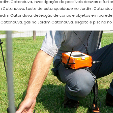
ardim Catanduva, investigação de possíveis desvios e furt
m Catanduva, teste de estanqueidade no Jardim Catanduva
rdim Catanduva, detecção de canos e objetos em parede
 Catanduva, gas no Jardim Catanduva, esgoto e piscina no