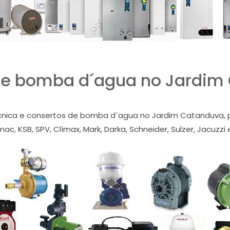
de bomba d´agua no Jardim
cnica e consertos de bomba d´agua no Jardim Catanduva, pr
ac, KSB, SPV, Clímax, Mark, Darka, Schneider, Sulzer, Jacuzzi 