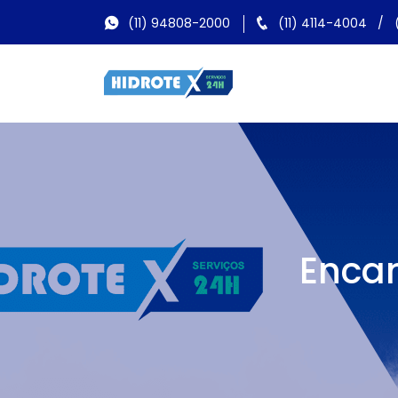
(11) 94808-2000
(11) 4114-4004
/
Enca