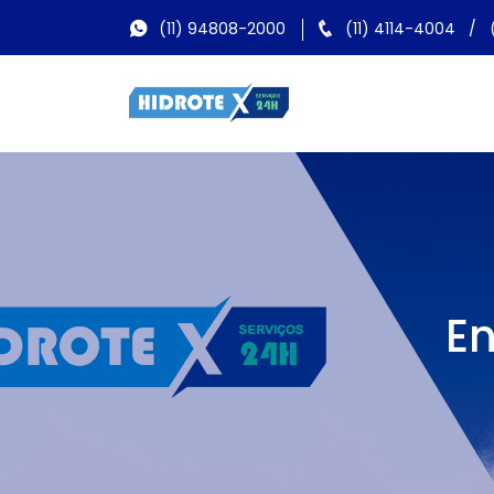
(11) 94808-2000
(11) 4114-4004
/
E