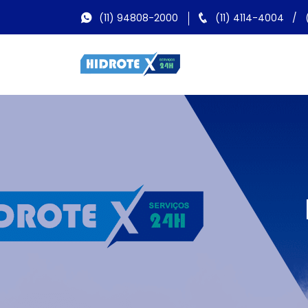
(11) 94808-2000
(11) 4114-4004
/