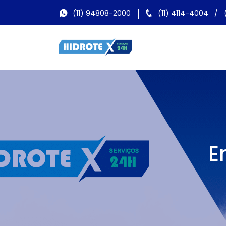
(11) 94808-2000
(11) 4114-4004
/
E