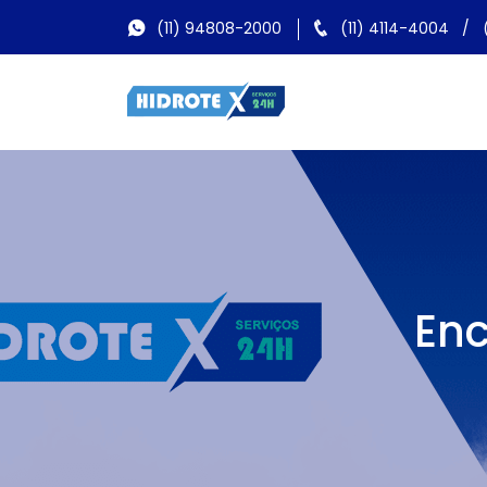
(11) 94808-2000
(11) 4114-4004
/
Enc