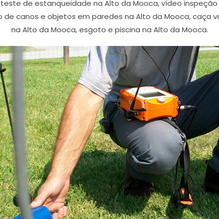
 teste de estanqueidade na Alto da Mooca, vídeo inspeç
o de canos e objetos em paredes na Alto da Mooca, caça 
na Alto da Mooca, esgoto e piscina na Alto da Mooca.