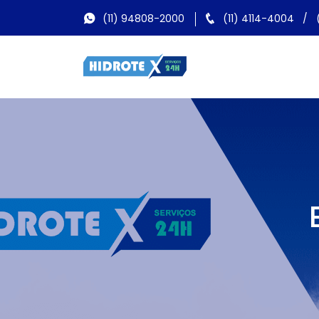
(11) 94808-2000
(11) 4114-4004
/