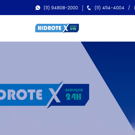
(11) 94808-2000
(11) 4114-4004
/