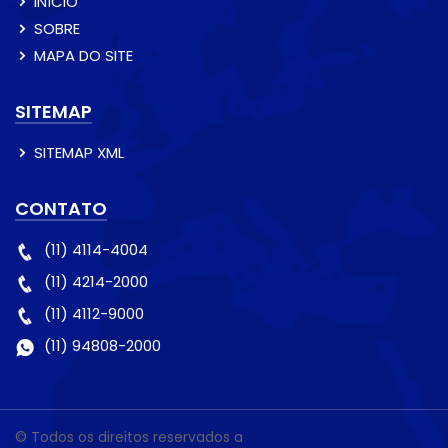
INÍCIO
SOBRE
MAPA DO SITE
SITEMAP
SITEMAP XML
CONTATO
(11) 4114-4004
(11) 4214-2000
(11) 4112-9000
(11) 94808-2000
© Todos os direitos reservados a