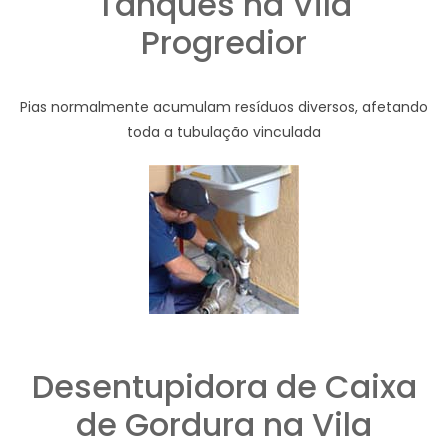
Tanques na Vila
Progredior
Pias normalmente acumulam resíduos diversos, afetando
toda a tubulação vinculada
Desentupidora de Caixa
de Gordura na Vila