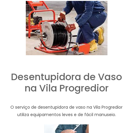
Desentupidora de Vaso
na Vila Progredior
O serviço de desentupidora de vaso na Vila Progredior
utiliza equipamentos leves e de fácil manuseio.