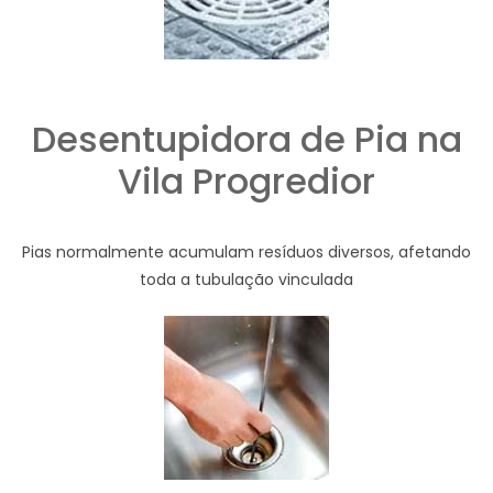
Desentupidora de Pia na
Vila Progredior
Pias normalmente acumulam resíduos diversos, afetando
toda a tubulação vinculada