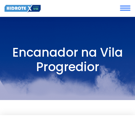
Encanador na Vila
Progredior