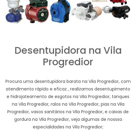
Desentupidora na Vila
Progredior
Procura uma desentupidora barata na Vila Progredior, com
atendimento rápido e eficaz , realizamos desentupimento
e hidrojateamento de esgotos na Vila Progredior, tanques
na Vila Progredior, ralos na Vila Progredior, pias na Vila
Progredior, vasos sanitários na Vila Progredior, e caixas de
gordura na Vila Progredior, veja algumas de nosssa
especialidades na Vila Progredior;