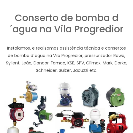
Conserto de bomba d
´agua na Vila Progredior
Instalamos, e realizamos assistência técnica e consertos
de bomba d´agua na Vila Progredior, pressurizador Rowa,
Syllent, Leão, Dancor, Famac, KSB, SPV, Clímax, Mark, Darka,
Schneider, Sulzer, Jacuzzi etc.