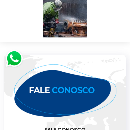
FALE CONOSCO