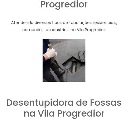
Progredior
Atendendo diversos tipos de tubulações residenciais,
comerciais e industriais na Vila Progredior.
Desentupidora de Fossas
na Vila Progredior