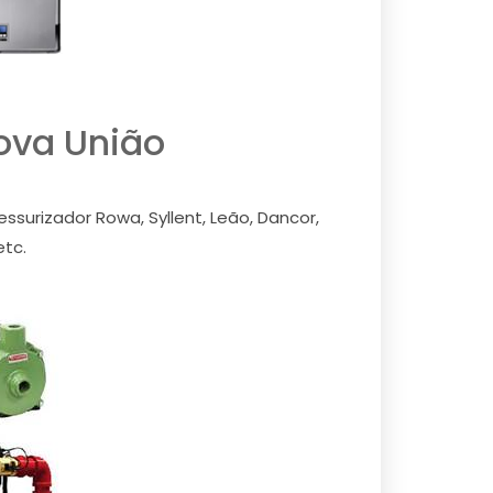
ova União
ssurizador Rowa, Syllent, Leão, Dancor,
etc.