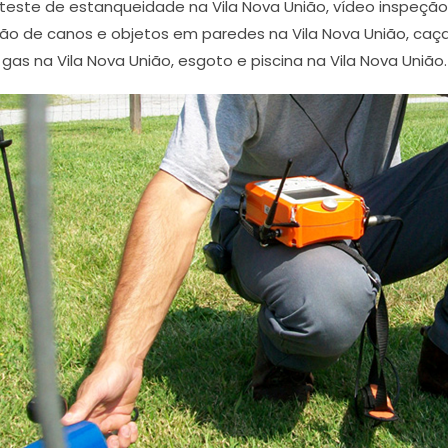
 teste de estanqueidade na Vila Nova União, vídeo inspeç
ção de canos e objetos em paredes na Vila Nova União, caç
gas na Vila Nova União, esgoto e piscina na Vila Nova União.