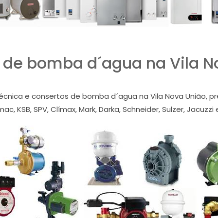
 de bomba d´agua na Vila N
écnica e consertos de bomba d´agua na Vila Nova União, pre
ac, KSB, SPV, Clímax, Mark, Darka, Schneider, Sulzer, Jacuzzi 