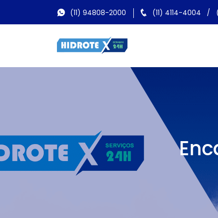
(11) 94808-2000
(11) 4114-4004
/
Enc