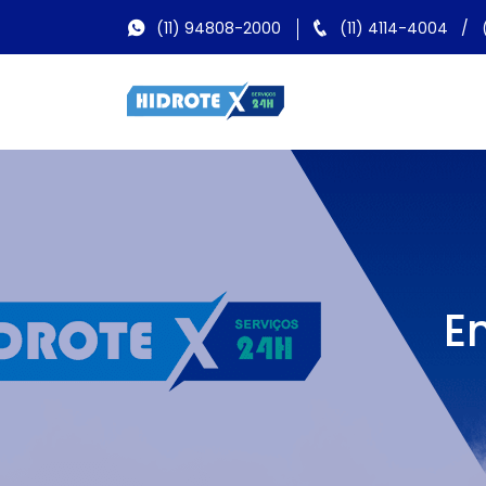
(11) 94808-2000
(11) 4114-4004
/
E