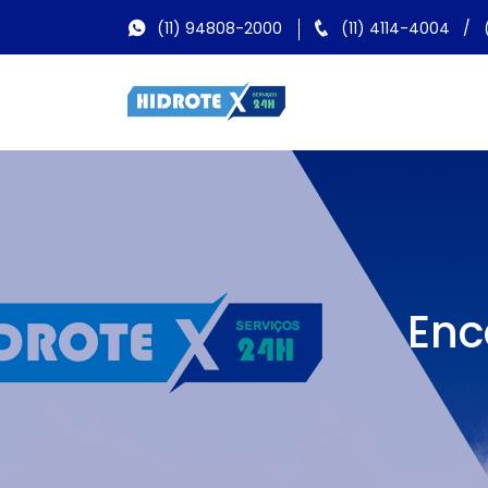
(11) 94808-2000
(11) 4114-4004
/
Enc