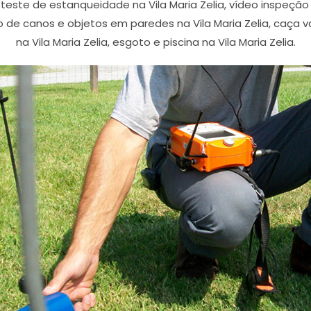
, teste de estanqueidade na Vila Maria Zelia, vídeo inspeçã
o de canos e objetos em paredes na Vila Maria Zelia, caça 
na Vila Maria Zelia, esgoto e piscina na Vila Maria Zelia.