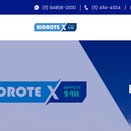
(11) 94808-2000
(11) 4114-4004
/