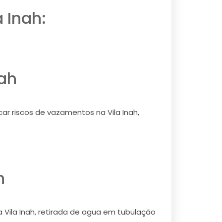
 Inah:
nah
car riscos de vazamentos na Vila Inah,
h
a Vila Inah, retirada de agua em tubulação