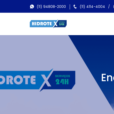
(11) 94808-2000
(11) 4114-4004
/
En