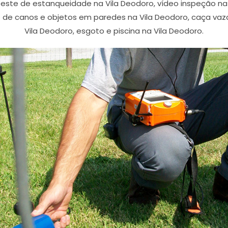
 teste de estanqueidade na Vila Deodoro, vídeo inspeção 
o de canos e objetos em paredes na Vila Deodoro, caça vaz
Vila Deodoro, esgoto e piscina na Vila Deodoro.