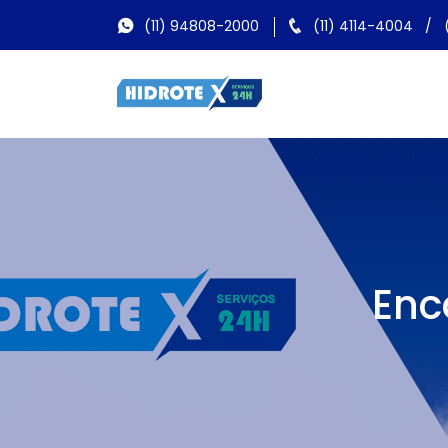
(11) 94808-2000
(11) 4114-4004
/
Enc