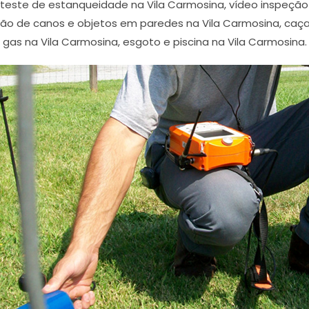
 teste de estanqueidade na Vila Carmosina, vídeo inspeç
ção de canos e objetos em paredes na Vila Carmosina, caç
gas na Vila Carmosina, esgoto e piscina na Vila Carmosina.