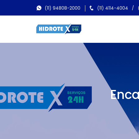
(11) 94808-2000
(11) 4114-4004
/
Enca