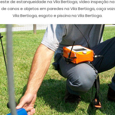
 teste de estanqueidade na Vila Bertioga, vídeo inspeção 
o de canos e objetos em paredes na Vila Bertioga, caça vaz
Vila Bertioga, esgoto e piscina na Vila Bertioga.