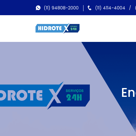
(11) 94808-2000
(11) 4114-4004
/
En