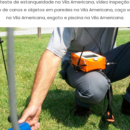
 teste de estanqueidade na Vila Americana, vídeo inspeç
o de canos e objetos em paredes na Vila Americana, caça 
na Vila Americana, esgoto e piscina na Vila Americana.