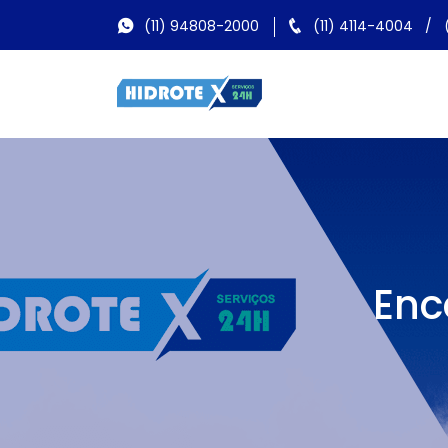
(11) 94808-2000
(11) 4114-4004
/
Enc