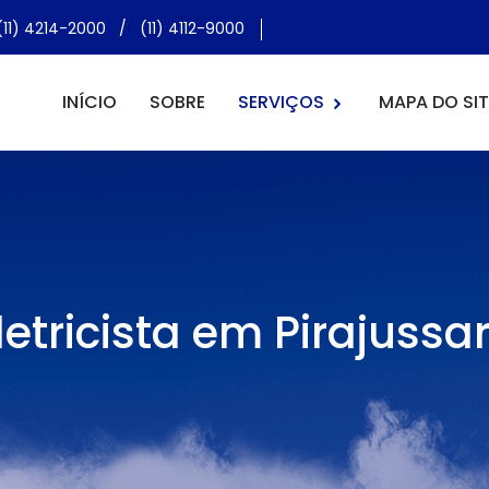
(11) 4214-2000
/
(11) 4112-9000
INÍCIO
SOBRE
SERVIÇOS
MAPA DO SIT
letricista em Pirajussa