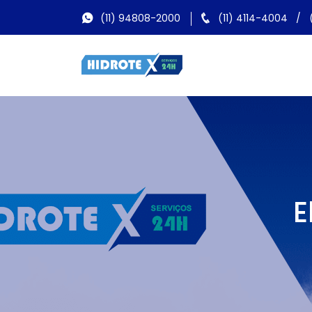
(11) 94808-2000
(11) 4114-4004
/
E