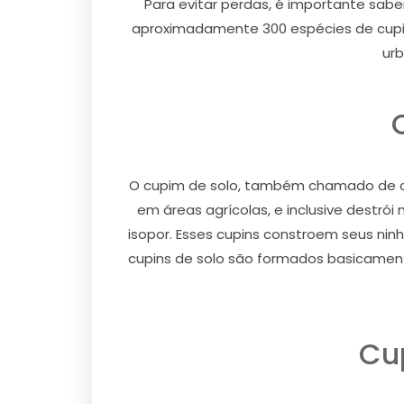
Para evitar perdas, é importante sabe
aproximadamente 300 espécies de cupin
urb
O cupim de solo, também chamado de cu
em áreas agrícolas, e inclusive destró
isopor. Esses cupins constroem seus ni
cupins de solo são formados basicamente
Cu