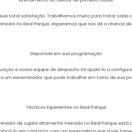
r sua total satisfação. Trabalhamos muito para tratar cada 
inador no Real Parque, esperamos que nos dê a chance de 
Disponível em sua programação
ação e nossa equipe de despacho irá ajudá-lo a configura
 a um exterminador que pode trabalhar em torno de sua p
Técnicos Experientes no Real Parque
minador de cupins altamente treinado no Real Parque está 
olocá-lo em contacto com um especialista que pode fornece