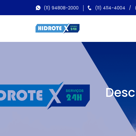
(11) 94808-2000
(11) 4114-4004
/
Desc