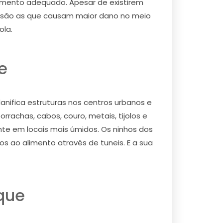
 momento adequado. Apesar de existirem
s são as que causam maior dano no meio
ola.
e
ifica estruturas nos centros urbanos e
rachas, cabos, couro, metais, tijolos e
te em locais mais úmidos. Os ninhos dos
s ao alimento através de tuneis. E a sua
que