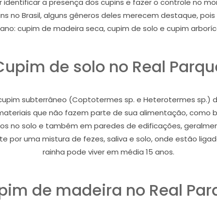
r identificar a presença dos cupins e fazer o controle no
s no Brasil, alguns gêneros deles merecem destaque, poi
ano: cupim de madeira seca, cupim de solo e cupim arboríc
Cupim de solo no Real Parqu
pim subterrâneo (Coptotermes sp. e Heterotermes sp.) dan
i materiais que não fazem parte de sua alimentação, como bor
nhos no solo e também em paredes de edificações, geralmen
 por uma mistura de fezes, saliva e solo, onde estão ligado
rainha pode viver em média 15 anos.
pim de madeira no Real Par