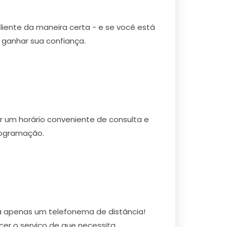
cliente da maneira certa - e se você está
ganhar sua confiança.
r um horário conveniente de consulta e
rogramação.
a apenas um telefonema de distância!
r o serviço de que necessita.