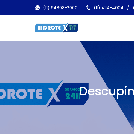
(11) 94808-2000
(11) 4114-4004
/
Descupin