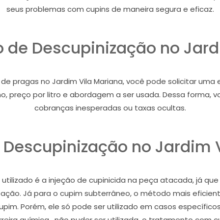
seus problemas com cupins de maneira segura e eficaz.
ço de Descupinização no Jard
 pragas no Jardim Vila Mariana, você pode solicitar uma e
alho, preço por litro e abordagem a ser usada. Dessa forma
cobranças inesperadas ou taxas ocultas.
 Descupinização no Jardim V
tilizado é a injeção de cupinicida na peça atacada, já que
stação. Já para o cupim subterrâneo, o método mais eficient
cupim. Porém, ele só pode ser utilizado em casos específic
eira química , não puder ser utilizada, o tratamento com c