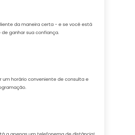
cliente da maneira certa - e se você está
 de ganhar sua confiança.
r um horário conveniente de consulta e
rogramação.
stá a apenas um telefonema de distância!