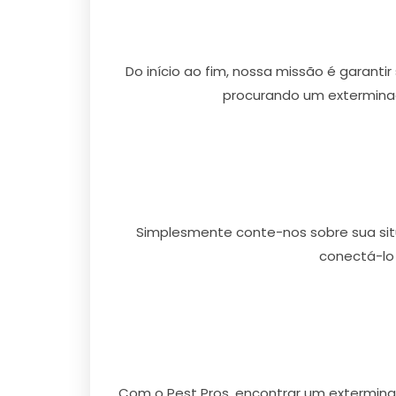
Do início ao fim, nossa missão é garanti
procurando um exterminad
Simplesmente conte-nos sobre sua situ
conectá-lo
Com o Pest Pros, encontrar um extermina