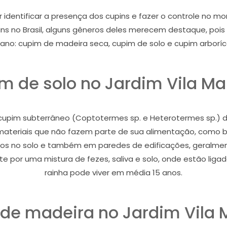
r identificar a presença dos cupins e fazer o controle no
s no Brasil, alguns gêneros deles merecem destaque, poi
ano: cupim de madeira seca, cupim de solo e cupim arboríc
m de solo no Jardim Vila Ma
pim subterrâneo (Coptotermes sp. e Heterotermes sp.) dan
i materiais que não fazem parte de sua alimentação, como bor
nhos no solo e também em paredes de edificações, geralmen
 por uma mistura de fezes, saliva e solo, onde estão ligado
rainha pode viver em média 15 anos.
de madeira no Jardim Vila 