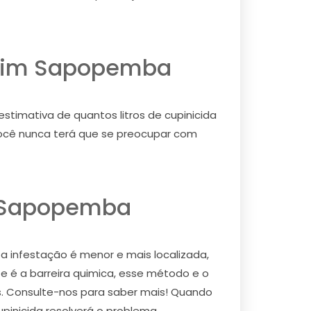
ardim Sapopemba
timativa de quantos litros de cupinicida
, você nunca terá que se preocupar com
m Sapopemba
 a infestação é menor e mais localizada,
e é a barreira quimica, esse método e o
os. Consulte-nos para saber mais! Quando
upinicida resolverá o problema.