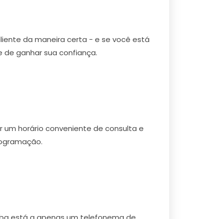
cliente da maneira certa - e se você está
de ganhar sua confiança.
r um horário conveniente de consulta e
rogramação.
mba está a apenas um telefonema de