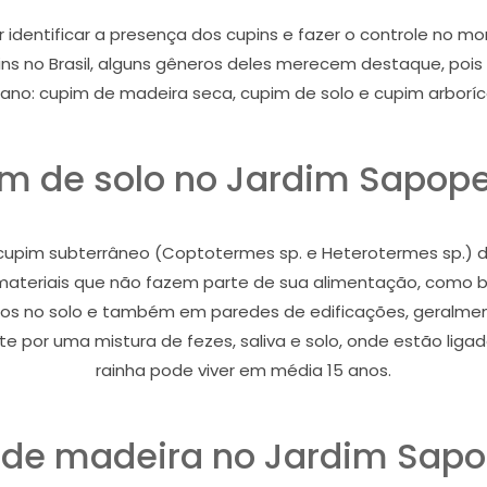
r identificar a presença dos cupins e fazer o controle no
s no Brasil, alguns gêneros deles merecem destaque, poi
ano: cupim de madeira seca, cupim de solo e cupim arboríc
m de solo no Jardim Sapo
pim subterrâneo (Coptotermes sp. e Heterotermes sp.) dan
i materiais que não fazem parte de sua alimentação, como bor
nhos no solo e também em paredes de edificações, geralmen
 por uma mistura de fezes, saliva e solo, onde estão ligado
rainha pode viver em média 15 anos.
de madeira no Jardim Sa