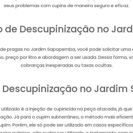
seus problemas com cupins de maneira segura e eficaz.
ço de Descupinização no J
e pragas no Jardim Sapopemba, você pode solicitar uma es
alho, preço por litro e abordagem a ser usada. Dessa forma
cobranças inesperadas ou taxas ocultas.
 Descupinização no Jardi
tilizado é a injeção de cupinicida na peça atacada, já que
stação. Já para o cupim subterrâneo, o método mais eficient
cupim. Porém, ele só pode ser utilizado em casos específic
eira química , não puder ser utilizada, o tratamento com c