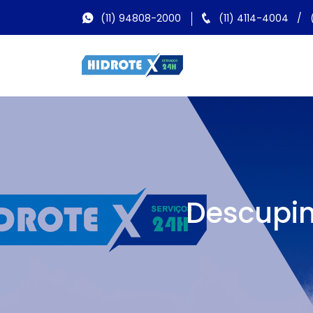
(11) 94808-2000
(11) 4114-4004
/
Descupi