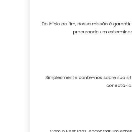
Do início ao fim, nossa missão é garanti
procurando um exterminad
Simplesmente conte-nos sobre sua situ
conectá-lo
Com o Pest Pros, encontrar um exte