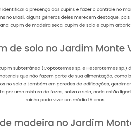
r identificar a presença dos cupins e fazer o controle no
s no Brasil, alguns gêneros deles merecem destaque, poi
ano: cupim de madeira seca, cupim de solo e cupim arboríc
m de solo no Jardim Monte 
pim subterrâneo (Coptotermes sp. e Heterotermes sp.) dan
i materiais que não fazem parte de sua alimentação, como bor
nhos no solo e também em paredes de edificações, geralmen
 por uma mistura de fezes, saliva e solo, onde estão ligado
rainha pode viver em média 15 anos.
de madeira no Jardim Mont