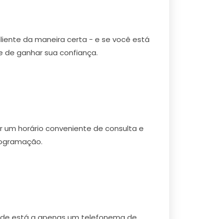
cliente da maneira certa - e se você está
 de ganhar sua confiança.
r um horário conveniente de consulta e
rogramação.
erde está a apenas um telefonema de