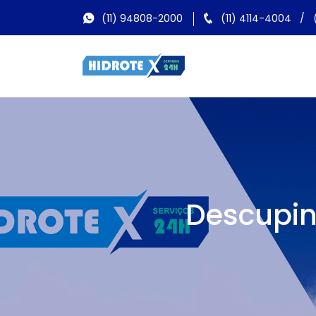
(11) 94808-2000
(11) 4114-4004
/
Descupin