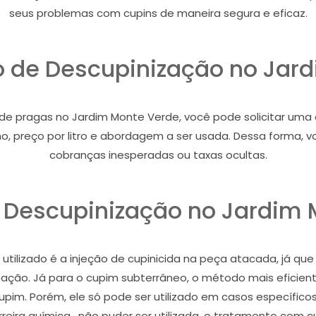
seus problemas com cupins de maneira segura e eficaz.
ço de Descupinização no Jar
e pragas no Jardim Monte Verde, você pode solicitar uma es
alho, preço por litro e abordagem a ser usada. Dessa forma
cobranças inesperadas ou taxas ocultas.
 Descupinização no Jardim 
tilizado é a injeção de cupinicida na peça atacada, já que
stação. Já para o cupim subterrâneo, o método mais eficient
cupim. Porém, ele só pode ser utilizado em casos específic
eira química , não puder ser utilizada, o tratamento com c