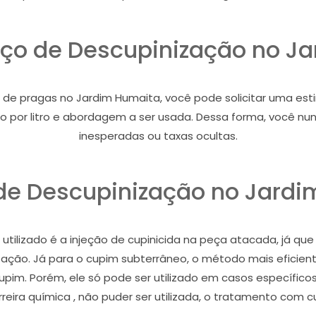
viço de Descupinização no J
e pragas no Jardim Humaita, você pode solicitar uma estima
reço por litro e abordagem a ser usada. Dessa forma, você 
inesperadas ou taxas ocultas.
de Descupinização no Jardi
tilizado é a injeção de cupinicida na peça atacada, já que
stação. Já para o cupim subterrâneo, o método mais eficient
cupim. Porém, ele só pode ser utilizado em casos específic
eira química , não puder ser utilizada, o tratamento com c