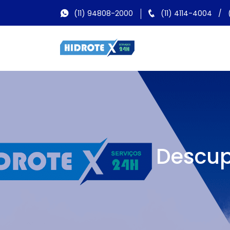
(11) 94808-2000
(11) 4114-4004
/
Descup