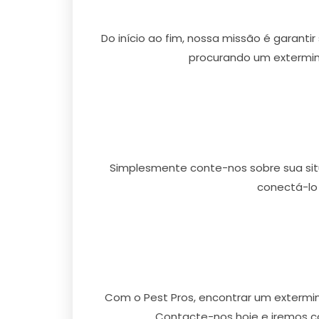
Do início ao fim, nossa missão é garanti
procurando um extermin
Simplesmente conte-nos sobre sua situ
conectá-lo
Com o Pest Pros, encontrar um extermi
Contacte-nos hoje e iremos c