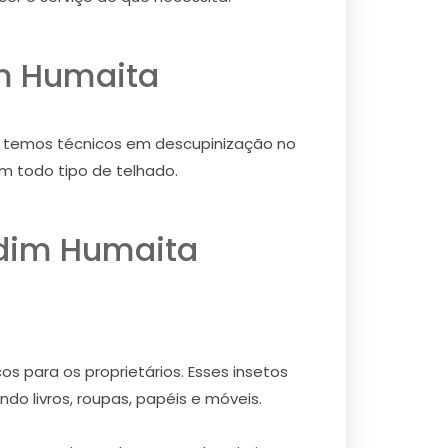
im Humaita
o, temos técnicos em descupinização no
m todo tipo de telhado.
rdim Humaita
s para os proprietários. Esses insetos
do livros, roupas, papéis e móveis.