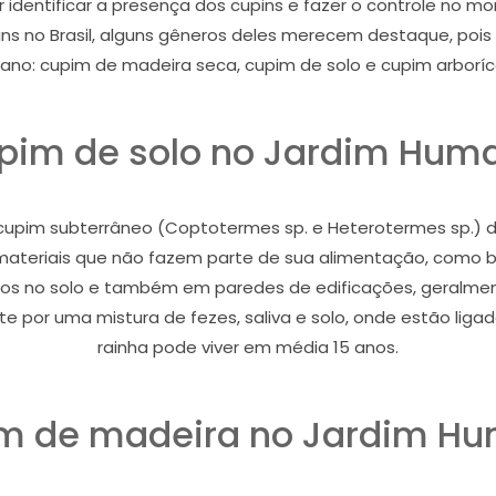
r identificar a presença dos cupins e fazer o controle no
s no Brasil, alguns gêneros deles merecem destaque, poi
ano: cupim de madeira seca, cupim de solo e cupim arboríc
pim de solo no Jardim Huma
pim subterrâneo (Coptotermes sp. e Heterotermes sp.) dan
i materiais que não fazem parte de sua alimentação, como bor
nhos no solo e também em paredes de edificações, geralmen
 por uma mistura de fezes, saliva e solo, onde estão ligado
rainha pode viver em média 15 anos.
m de madeira no Jardim Hu