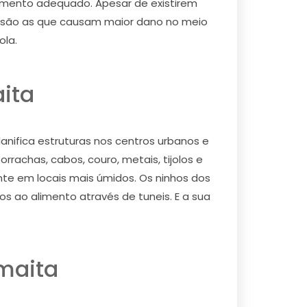
 momento adequado. Apesar de existirem
s são as que causam maior dano no meio
ola.
ita
ifica estruturas nos centros urbanos e
rachas, cabos, couro, metais, tijolos e
te em locais mais úmidos. Os ninhos dos
s ao alimento através de tuneis. E a sua
maita