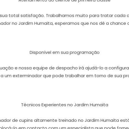
r sua total satisfação. Trabalhamos muito para tratar cada 
ador no Jardim Humaita, esperamos que nos dê a chance d
Disponível em sua programação
ação e nossa equipe de despacho irá ajudá-lo a configura
 a um exterminador que pode trabalhar em torno de sua p
Técnicos Experientes no Jardim Humaita
nador de cupins altamente treinado no Jardim Humaita est
olocá-lo em contacto com um especialista que pode fornece