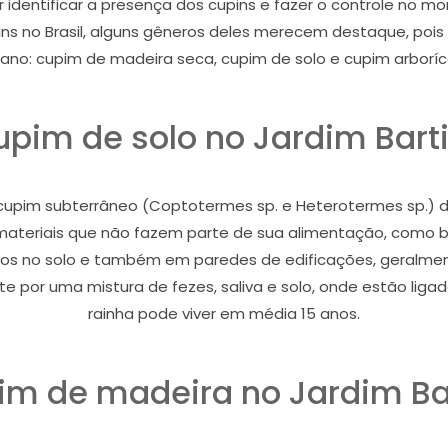
r identificar a presença dos cupins e fazer o controle no
s no Brasil, alguns gêneros deles merecem destaque, poi
ano: cupim de madeira seca, cupim de solo e cupim arboríc
pim de solo no Jardim Bart
pim subterrâneo (Coptotermes sp. e Heterotermes sp.) dan
i materiais que não fazem parte de sua alimentação, como bor
nhos no solo e também em paredes de edificações, geralmen
 por uma mistura de fezes, saliva e solo, onde estão ligado
rainha pode viver em média 15 anos.
m de madeira no Jardim Ba