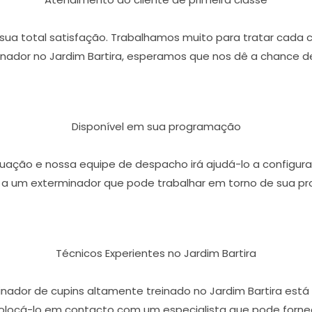
r sua total satisfação. Trabalhamos muito para tratar cada 
ador no Jardim Bartira, esperamos que nos dê a chance de
Disponível em sua programação
ação e nossa equipe de despacho irá ajudá-lo a configura
 a um exterminador que pode trabalhar em torno de sua p
Técnicos Experientes no Jardim Bartira
nador de cupins altamente treinado no Jardim Bartira est
olocá-lo em contacto com um especialista que pode fornece