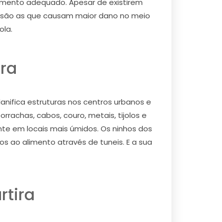
 momento adequado. Apesar de existirem
s são as que causam maior dano no meio
ola.
ira
ifica estruturas nos centros urbanos e
rachas, cabos, couro, metais, tijolos e
te em locais mais úmidos. Os ninhos dos
s ao alimento através de tuneis. E a sua
rtira