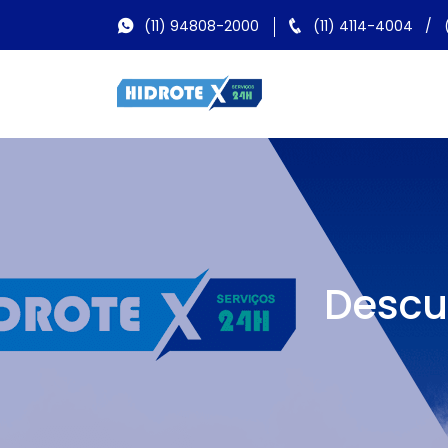
(11) 94808-2000
(11) 4114-4004
/
Descu