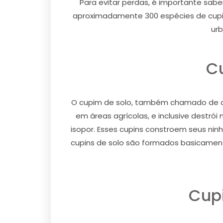
Para evitar perdas, é importante sabe
aproximadamente 300 espécies de cupin
urb
Cu
O cupim de solo, também chamado de cu
em áreas agrícolas, e inclusive destró
isopor. Esses cupins constroem seus ni
cupins de solo são formados basicamente
Cupi