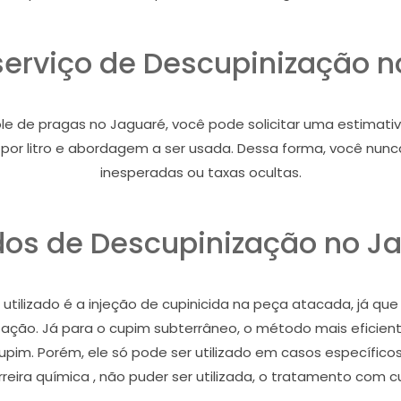
serviço de Descupinização 
 de pragas no Jaguaré, você pode solicitar uma estimativa d
ço por litro e abordagem a ser usada. Dessa forma, você nu
inesperadas ou taxas ocultas.
os de Descupinização no J
tilizado é a injeção de cupinicida na peça atacada, já que
stação. Já para o cupim subterrâneo, o método mais eficient
cupim. Porém, ele só pode ser utilizado em casos específic
eira química , não puder ser utilizada, o tratamento com c