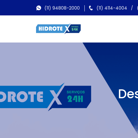
(11) 94808-2000
(11) 4114-4004
/
De