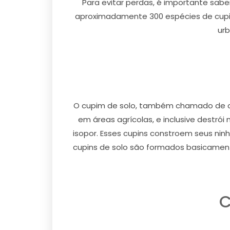
Para evitar perdas, é importante sabe
aproximadamente 300 espécies de cupin
urb
O cupim de solo, também chamado de cu
em áreas agrícolas, e inclusive destró
isopor. Esses cupins constroem seus ni
cupins de solo são formados basicamente
C