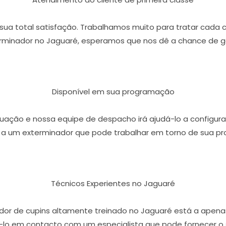
r sua total satisfação. Trabalhamos muito para tratar cada 
minador no Jaguaré, esperamos que nos dê a chance de g
Disponível em sua programação
ação e nossa equipe de despacho irá ajudá-lo a configura
 a um exterminador que pode trabalhar em torno de sua p
Técnicos Experientes no Jaguaré
dor de cupins altamente treinado no Jaguaré está a apen
-lo em contacto com um especialista que pode fornecer o 