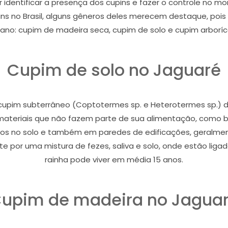
r identificar a presença dos cupins e fazer o controle no
s no Brasil, alguns gêneros deles merecem destaque, poi
ano: cupim de madeira seca, cupim de solo e cupim arboríc
Cupim de solo no Jaguaré
pim subterrâneo (Coptotermes sp. e Heterotermes sp.) dan
i materiais que não fazem parte de sua alimentação, como bor
nhos no solo e também em paredes de edificações, geralmen
 por uma mistura de fezes, saliva e solo, onde estão ligado
rainha pode viver em média 15 anos.
upim de madeira no Jagua