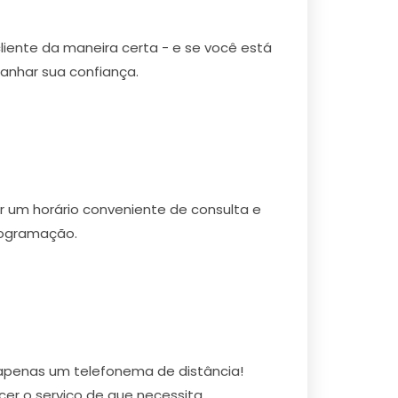
cliente da maneira certa - e se você está
anhar sua confiança.
r um horário conveniente de consulta e
rogramação.
 apenas um telefonema de distância!
r o serviço de que necessita.