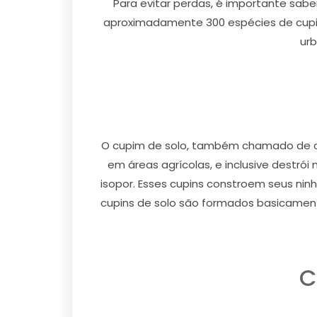
Para evitar perdas, é importante sabe
aproximadamente 300 espécies de cupin
urb
O cupim de solo, também chamado de cu
em áreas agrícolas, e inclusive destró
isopor. Esses cupins constroem seus ni
cupins de solo são formados basicamente
C