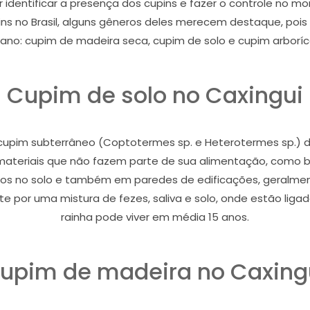
r identificar a presença dos cupins e fazer o controle no
s no Brasil, alguns gêneros deles merecem destaque, poi
ano: cupim de madeira seca, cupim de solo e cupim arboríc
Cupim de solo no Caxingui
pim subterrâneo (Coptotermes sp. e Heterotermes sp.) dan
i materiais que não fazem parte de sua alimentação, como bor
nhos no solo e também em paredes de edificações, geralmen
 por uma mistura de fezes, saliva e solo, onde estão ligado
rainha pode viver em média 15 anos.
upim de madeira no Caxing