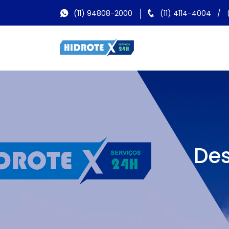
(11) 94808-2000
(11) 4114-4004
/
Des