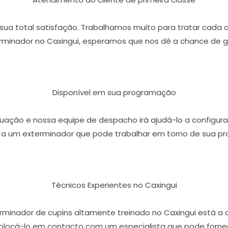
r sua total satisfação. Trabalhamos muito para tratar cada 
minador no Caxingui, esperamos que nos dê a chance de g
Disponível em sua programação
ação e nossa equipe de despacho irá ajudá-lo a configura
 a um exterminador que pode trabalhar em torno de sua p
Técnicos Experientes no Caxingui
rminador de cupins altamente treinado no Caxingui está a
olocá-lo em contacto com um especialista que pode fornece