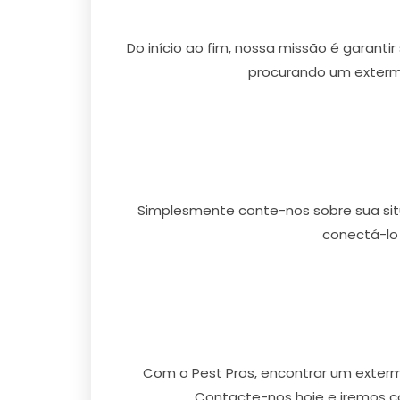
Do início ao fim, nossa missão é garanti
procurando um exterm
Simplesmente conte-nos sobre sua situ
conectá-lo
Com o Pest Pros, encontrar um exter
Contacte-nos hoje e iremos c