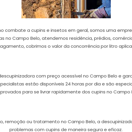
o combate a cupins e insetos em geral, somos uma empres
as no Campo Belo, atendemos residência, prédios, comércios
agamento, cobrimos o valor da concorrência por litro aplic
 descupinizadora com preço acessível no Campo Belo e gar
especialistas estão disponíveis 24 horas por dia e são espe
rovados para se livrar rapidamente dos cupins no Campo 
ão, remoção ou tratamento no Campo Belo, a descupinizador
problemas com cupins de maneira segura e eficaz.