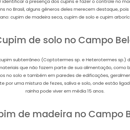
r identificar a presença dos cupins e fazer o controle no
s no Brasil, alguns gêneros deles merecem destaque, poi
ano: cupim de madeira seca, cupim de solo e cupim arboríc
Cupim de solo no Campo Bel
pim subterrâneo (Coptotermes sp. e Heterotermes sp.) dan
i materiais que não fazem parte de sua alimentação, como bor
nhos no solo e também em paredes de edificações, geralmen
 por uma mistura de fezes, saliva e solo, onde estão ligado
rainha pode viver em média 15 anos.
pim de madeira no Campo B