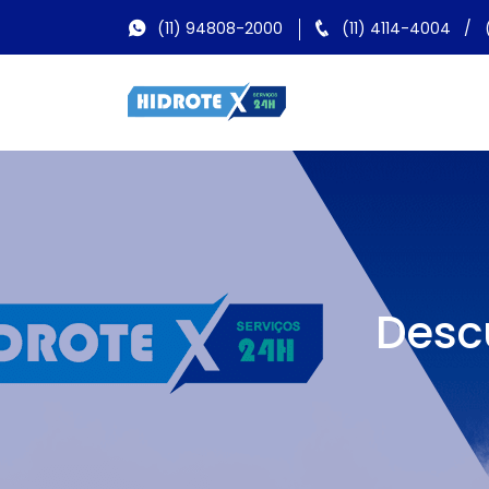
(11) 94808-2000
(11) 4114-4004
/
Desc