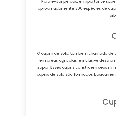
Para evitar perdas, é importante sabe
aproximadamente 300 espécies de cupin
urb
O cupim de solo, também chamado de cu
em áreas agrícolas, e inclusive destró
isopor. Esses cupins constroem seus ni
cupins de solo são formados basicamente
Cu