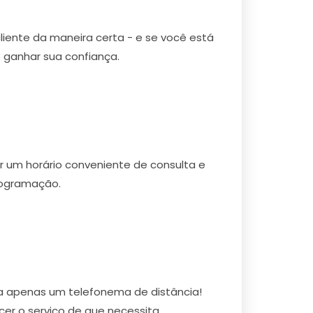
cliente da maneira certa - e se você está
ganhar sua confiança.
r um horário conveniente de consulta e
rogramação.
a apenas um telefonema de distância!
r o serviço de que necessita.