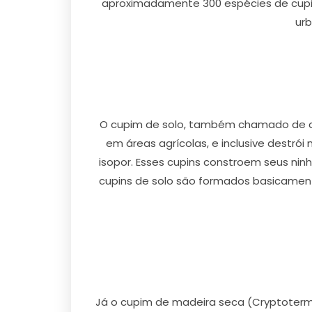
aproximadamente 300 espécies de cupin
urb
O cupim de solo, também chamado de cu
em áreas agrícolas, e inclusive destró
isopor. Esses cupins constroem seus ni
cupins de solo são formados basicamente
Já o cupim de madeira seca (Cryptoterme