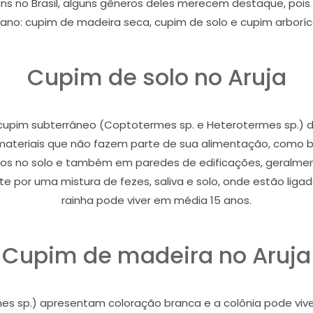
s no Brasil, alguns gêneros deles merecem destaque, poi
ano: cupim de madeira seca, cupim de solo e cupim arboríc
Cupim de solo no Aruja
pim subterrâneo (Coptotermes sp. e Heterotermes sp.) dan
i materiais que não fazem parte de sua alimentação, como bor
nhos no solo e também em paredes de edificações, geralmen
 por uma mistura de fezes, saliva e solo, onde estão ligado
rainha pode viver em média 15 anos.
Cupim de madeira no Aruja
s sp.) apresentam coloração branca e a colônia pode vive