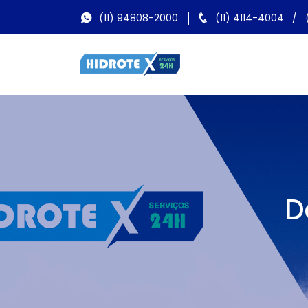
(11) 94808-2000
(11) 4114-4004
/
D