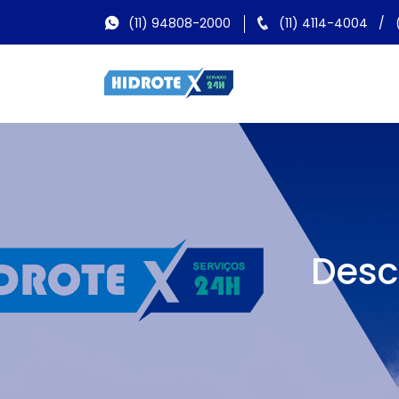
(11) 94808-2000
(11) 4114-4004
/
Desc