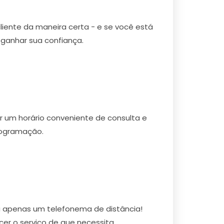
cliente da maneira certa - e se você está
ganhar sua confiança.
r um horário conveniente de consulta e
rogramação.
a apenas um telefonema de distância!
r o serviço de que necessita.