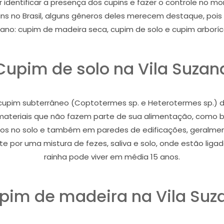
r identificar a presença dos cupins e fazer o controle no
s no Brasil, alguns gêneros deles merecem destaque, poi
ano: cupim de madeira seca, cupim de solo e cupim arboríc
Cupim de solo na Vila Suzan
pim subterrâneo (Coptotermes sp. e Heterotermes sp.) dan
i materiais que não fazem parte de sua alimentação, como bor
nhos no solo e também em paredes de edificações, geralmen
 por uma mistura de fezes, saliva e solo, onde estão ligado
rainha pode viver em média 15 anos.
pim de madeira na Vila Suz