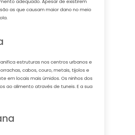
 momento adequado. Apesar de existirem
s são as que causam maior dano no meio
ola.
a
ifica estruturas nos centros urbanos e
rachas, cabos, couro, metais, tijolos e
te em locais mais úmidos. Os ninhos dos
s ao alimento através de tuneis. E a sua
ana