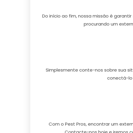
Do início ao fim, nossa missão é garanti
procurando um exterm
Simplesmente conte-nos sobre sua situ
conectá-lo
Com o Pest Pros, encontrar um exter
Contacte-nos hoje e iremos c