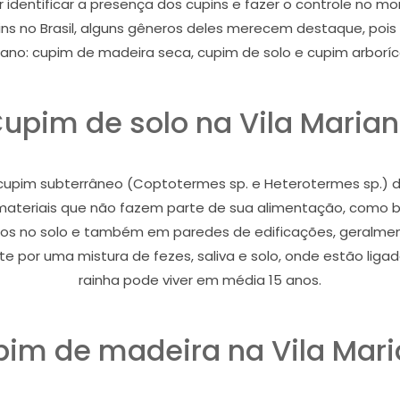
r identificar a presença dos cupins e fazer o controle no
s no Brasil, alguns gêneros deles merecem destaque, poi
ano: cupim de madeira seca, cupim de solo e cupim arboríc
upim de solo na Vila Maria
pim subterrâneo (Coptotermes sp. e Heterotermes sp.) dan
i materiais que não fazem parte de sua alimentação, como bor
nhos no solo e também em paredes de edificações, geralmen
 por uma mistura de fezes, saliva e solo, onde estão ligado
rainha pode viver em média 15 anos.
im de madeira na Vila Mar