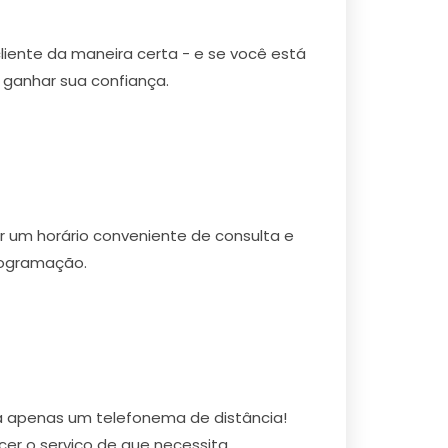
cliente da maneira certa - e se você está
 ganhar sua confiança.
r um horário conveniente de consulta e
rogramação.
 a apenas um telefonema de distância!
r o serviço de que necessita.