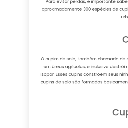
Para evitar perdas, é importante sabe
aproximadamente 300 espécies de cupin
urb
C
O cupim de solo, também chamado de cu
em áreas agrícolas, e inclusive destró
isopor. Esses cupins constroem seus ni
cupins de solo são formados basicamente
Cup