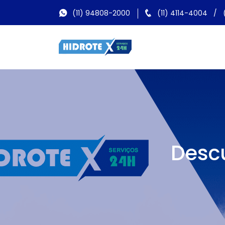
(11) 94808-2000
(11) 4114-4004
/
Descu