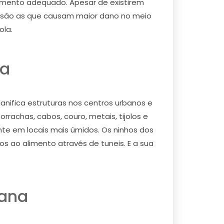
 momento adequado. Apesar de existirem
s são as que causam maior dano no meio
ola.
na
ifica estruturas nos centros urbanos e
rachas, cabos, couro, metais, tijolos e
te em locais mais úmidos. Os ninhos dos
s ao alimento através de tuneis. E a sua
iana