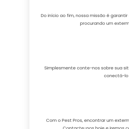
Do início ao fim, nossa missão é garanti
procurando um extermi
Simplesmente conte-nos sobre sua situ
conectá-lo
Com o Pest Pros, encontrar um exterm
Contacte-nos hoje e iremos c