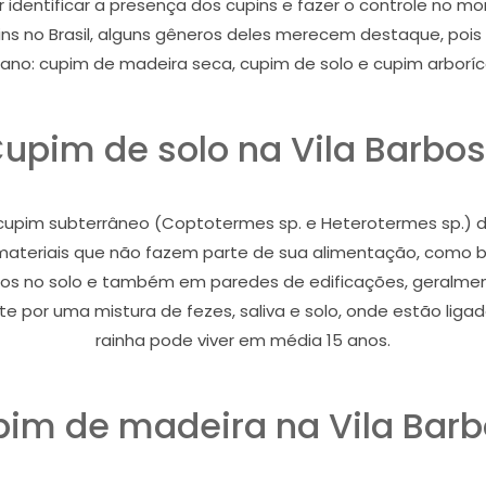
r identificar a presença dos cupins e fazer o controle no
s no Brasil, alguns gêneros deles merecem destaque, poi
ano: cupim de madeira seca, cupim de solo e cupim arboríc
upim de solo na Vila Barbo
pim subterrâneo (Coptotermes sp. e Heterotermes sp.) dan
i materiais que não fazem parte de sua alimentação, como bor
nhos no solo e também em paredes de edificações, geralmen
 por uma mistura de fezes, saliva e solo, onde estão ligado
rainha pode viver em média 15 anos.
im de madeira na Vila Bar