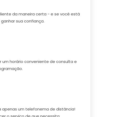
cliente da maneira certa - e se você está
 ganhar sua confiança.
r um horário conveniente de consulta e
rogramação.
 a apenas um telefonema de distância!
r o serviço de que necessita.