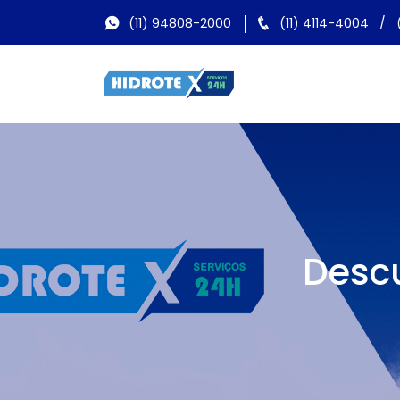
(11) 94808-2000
(11) 4114-4004
/
Descu