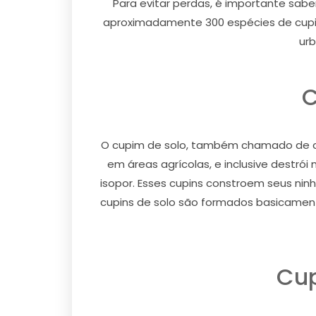
Para evitar perdas, é importante sabe
aproximadamente 300 espécies de cupin
urb
C
O cupim de solo, também chamado de cu
em áreas agrícolas, e inclusive destró
isopor. Esses cupins constroem seus ni
cupins de solo são formados basicamente
Cup