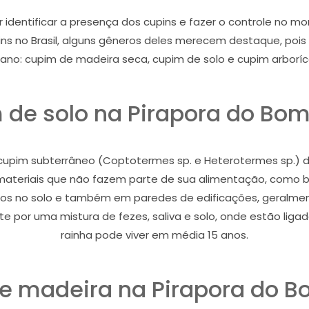
r identificar a presença dos cupins e fazer o controle no
s no Brasil, alguns gêneros deles merecem destaque, poi
ano: cupim de madeira seca, cupim de solo e cupim arboríc
de solo na Pirapora do Bo
pim subterrâneo (Coptotermes sp. e Heterotermes sp.) dan
i materiais que não fazem parte de sua alimentação, como bor
nhos no solo e também em paredes de edificações, geralmen
 por uma mistura de fezes, saliva e solo, onde estão ligado
rainha pode viver em média 15 anos.
e madeira na Pirapora do B