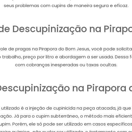
seus problemas com cupins de maneira segura e eficaz.
 de Descupinização na Pira
e de pragas na Pirapora do Bom Jesus, você pode solicita
 do trabalho, preço por litro e abordagem a ser usada. Dess
com cobranças inesperadas ou taxas ocultas.
escupinização na Pirapora
tilizado é a injeção de cupinicida na peça atacada, já que
stação. Já para o cupim subterrâneo, o método mais eficient
cupim. Porém, ele só pode ser utilizado em casos específic
eira química , não puder ser utilizada, o tratamento com c