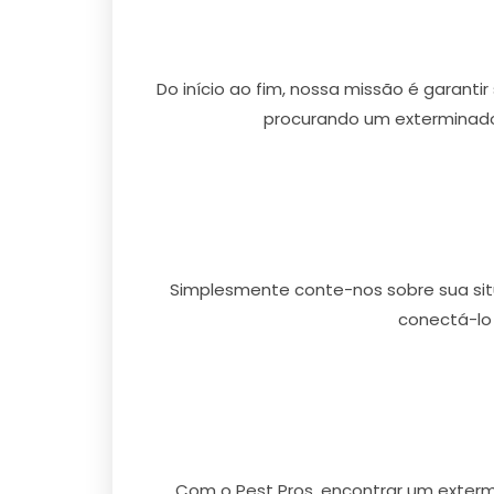
Do início ao fim, nossa missão é garanti
procurando um exterminado
Simplesmente conte-nos sobre sua situ
conectá-lo
Com o Pest Pros, encontrar um exter