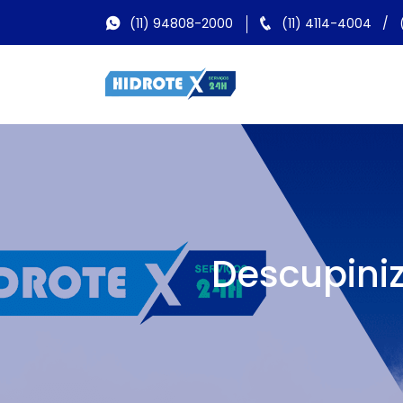
(11) 94808-2000
(11) 4114-4004
/
Descupini